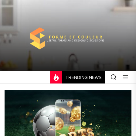
Skip
to
the
content
FORME
ET
COULEUR
TRENDING NEWS