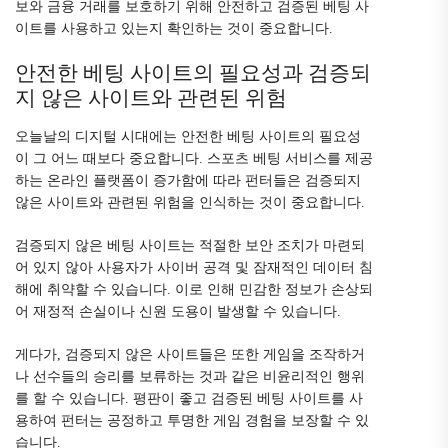
보와 금융 거래를 보호하기 위해 안전하고 검증된 베팅 사
이트를 사용하고 있는지 확인하는 것이 중요합니다.
안전한 베팅 사이트의 필요성과 검증되
지 않은 사이트와 관련된 위험
오늘날의 디지털 시대에는 안전한 베팅 사이트의 필요성
이 그 어느 때보다 중요합니다. 스포츠 베팅 서비스를 제공
하는 온라인 플랫폼이 증가함에 따라 펀터들은 검증되지
않은 사이트와 관련된 위험을 인식하는 것이 중요합니다.
검증되지 않은 베팅 사이트는 적절한 보안 조치가 마련되
어 있지 않아 사용자가 사이버 공격 및 잠재적인 데이터 침
해에 취약할 수 있습니다. 이로 인해 민감한 정보가 손상되
어 재정적 손실이나 신원 도용이 발생할 수 있습니다.
게다가, 검증되지 않은 사이트들은 또한 게임을 조작하거
나 선수들의 승리를 보류하는 것과 같은 비윤리적인 행위
를 할 수 있습니다. 평판이 좋고 검증된 베팅 사이트를 사
용하여 펀터는 공정하고 투명한 게임 경험을 보장할 수 있
습니다.