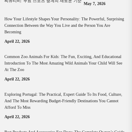
씨유티비: 무료 스포츠 중계의 새로운 기준
May 7, 2026
How Your Lifestyle Shapes Your Personality: The Powerful, Surprising
Connection Between the Way You Live and the Person You Are
Becoming
April 22, 2026
Common Zoo Animals For Kids: The Fun, Exciting, And Educational
Introduction To The Most Amazing Wild Animals Your Child Will See
At The Zoo
April 22, 2026
Exploring Portugal: The Practical, Expert Guide To Its Food, Culture,
And The Most Rewarding Budget-Friendly Destinations You Cannot
Afford To Miss
April 22, 2026