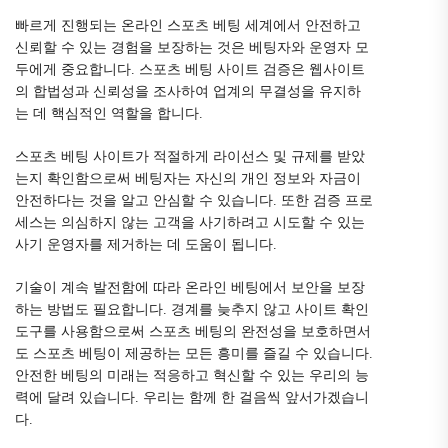
빠르게 진행되는 온라인 스포츠 베팅 세계에서 안전하고
신뢰할 수 있는 경험을 보장하는 것은 베팅자와 운영자 모
두에게 중요합니다. 스포츠 베팅 사이트 검증은 웹사이트
의 합법성과 신뢰성을 조사하여 업계의 무결성을 유지하
는 데 핵심적인 역할을 합니다.
스포츠 베팅 사이트가 적절하게 라이선스 및 규제를 받았
는지 확인함으로써 베팅자는 자신의 개인 정보와 자금이
안전하다는 것을 알고 안심할 수 있습니다. 또한 검증 프로
세스는 의심하지 않는 고객을 사기하려고 시도할 수 있는
사기 운영자를 제거하는 데 도움이 됩니다.
기술이 계속 발전함에 따라 온라인 베팅에서 보안을 보장
하는 방법도 필요합니다. 경계를 늦추지 않고 사이트 확인
도구를 사용함으로써 스포츠 베팅의 완전성을 보호하면서
도 스포츠 베팅이 제공하는 모든 흥미를 즐길 수 있습니다.
안전한 베팅의 미래는 적응하고 혁신할 수 있는 우리의 능
력에 달려 있습니다. 우리는 함께 한 걸음씩 앞서가겠습니
다.