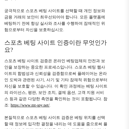
궁극적으로 스포츠 베팅 사이트를 선택할 때 개인 정보와
금융 거래의 보안이 최우선되어야 합니다. 모든 플랫폼에
베팅하기 전에 항상 실사와 조사를 수행하여 잠재적인 위
험으로부터 자신을 보호하십시오.
스포츠 베팅 사이트 인증이란 무엇인가
요?
스포츠 베팅 사이트 검증은 온라인 베팅업체의 안전과 보
안을 보장하는 중요한 프로세스입니다. 스포츠 베팅 웹사
이트의 합법성과 신뢰성을 검증함으로써 플레이어는 온라
인 도박과 관련된 사기, 사기 및 기타 잠재적 위험으로부터
자신을 보호할 수 있습니다. 이 확인 과정에는 베팅 사이트
의 라이선스, 평판, 보안 조치, 결제 옵션, 고객 지원 서비
스 등과 같은 다양한 측면을 확인하는 것이 포함됩니다. 참
조:
https://www.mt-spy.net/
.
본질적으로 스포츠 베팅 사이트 검증은 베팅 위치를 선택
할 때 정보에 입각한 결정을 내리는 데 도움을 줌으로써 플