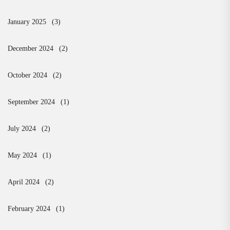
January 2025
(3)
December 2024
(2)
October 2024
(2)
September 2024
(1)
July 2024
(2)
May 2024
(1)
April 2024
(2)
February 2024
(1)