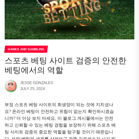
GAMES AND GAMBLING
스포츠 베팅 사이트 검증의 안전한
베팅에서의 역할
JESSE GONZALES
JULY 25, 2024
부정 스포츠 베팅 사이트의 희생양이 되는 것에 지치셨나
요? 온라인 베팅이 안전하고 위험이 없는지 확인하시겠습
니까? 더 이상 보지 마세요, 이 블로그 게시물에서는 안전
하고 신뢰할 수 있는 베팅 경험을 보장하기 위해 스포츠 베
팅 사이트 검증의 중요한 역할을 탐구할 것이기 때문입니
다. 보안 베팅의 세계를 살펴보고 검증 프로세스가 사기 및