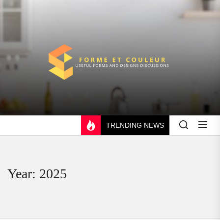
Skip
to
the
content
FORME
ET
COULEUR
TRENDING NEWS
Year:
2025