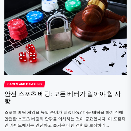
GAMES AND GAMBLING
안전 스포츠 베팅: 모든 베터가 알아야 할 사
항
스포츠 베팅 게임을 높일 준비가 되었나요? 다음 베팅을 하기 전에
안전한 스포츠 베팅의 안팎을 이해하는 것이 중요합니다. 이 포괄적
인 가이드에서는 안전하고 즐거운 베팅 경험을 보장하기...