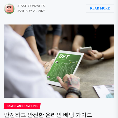
JESSE GONZALES
READ MORE
JANUARY 23, 2025
GAMES AND GAMBLING
안전하고 안전한 온라인 베팅 가이드