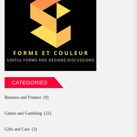
CATEGORIES
Business and Finance
(9)
Games and Gambling
(21)
Gifts and Care
(3)