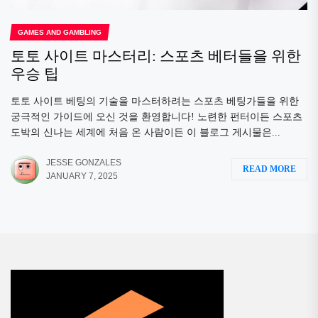
GAMES AND GAMBLING
토토 사이트 마스터리: 스포츠 베터들을 위한
우승 팁
토토 사이트 베팅의 기술을 마스터하려는 스포츠 베팅가들을 위한
궁극적인 가이드에 오신 것을 환영합니다! 노련한 펀터이든 스포츠
도박의 신나는 세계에 처음 온 사람이든 이 블로그 게시물은...
JESSE GONZALES
READ MORE
JANUARY 7, 2025