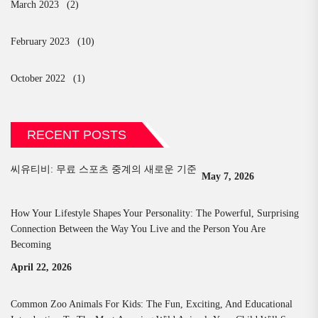
March 2023
(2)
February 2023
(10)
October 2022
(1)
RECENT POSTS
씨유티비: 무료 스포츠 중계의 새로운 기준
May 7, 2026
How Your Lifestyle Shapes Your Personality: The Powerful, Surprising
Connection Between the Way You Live and the Person You Are
Becoming
April 22, 2026
Common Zoo Animals For Kids: The Fun, Exciting, And Educational