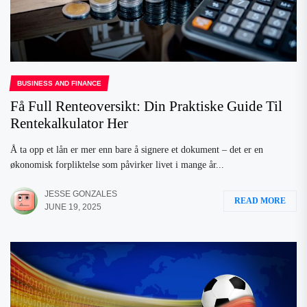
BUSINESS AND FINANCE
Få Full Renteoversikt: Din Praktiske Guide Til
Rentekalkulator Her
Å ta opp et lån er mer enn bare å signere et dokument – det er en
økonomisk forpliktelse som påvirker livet i mange år...
JESSE GONZALES
READ MORE
JUNE 19, 2025