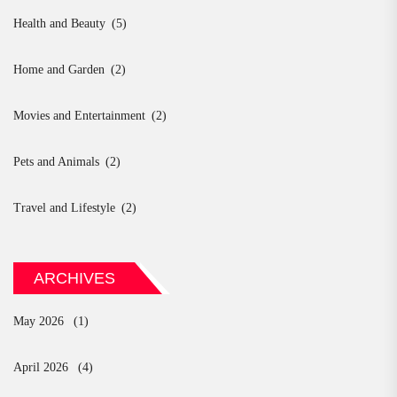
Health and Beauty
(5)
Home and Garden
(2)
Movies and Entertainment
(2)
Pets and Animals
(2)
Travel and Lifestyle
(2)
ARCHIVES
May 2026
(1)
April 2026
(4)