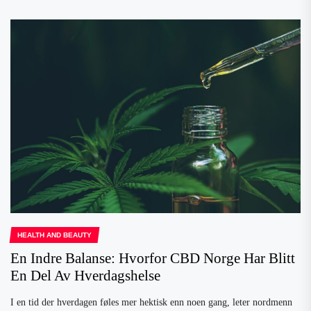
HEALTH AND BEAUTY
En Indre Balanse: Hvorfor CBD Norge Har Blitt
En Del Av Hverdagshelse
I en tid der hverdagen føles mer hektisk enn noen gang, leter nordmenn