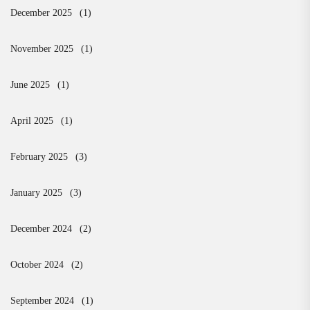
December 2025
(1)
November 2025
(1)
June 2025
(1)
April 2025
(1)
February 2025
(3)
January 2025
(3)
December 2024
(2)
October 2024
(2)
September 2024
(1)