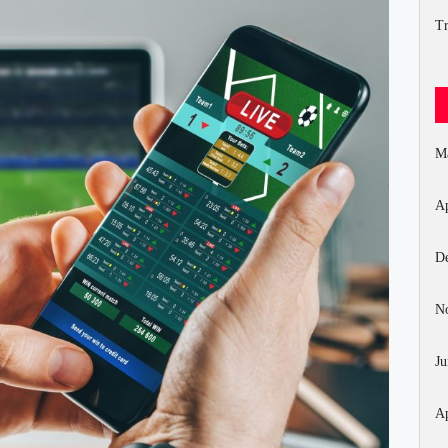
Tr
M
Ap
D
N
Ju
Ap