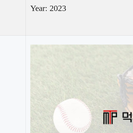
Year:
2023