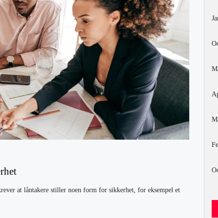
Ja
Oc
M
Ap
M
Fe
rhet
Oc
rever at låntakere stiller noen form for sikkerhet, for eksempel et