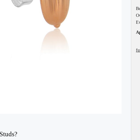
Be
Ow
Ev
Ap
fu
Studs?