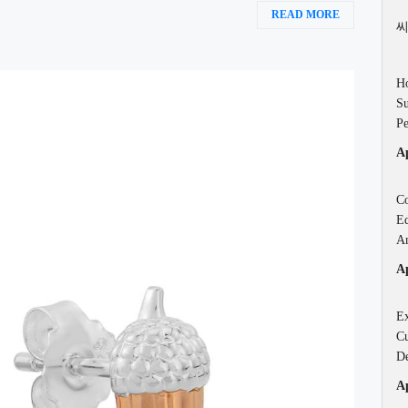
READ MORE
씨
Ho
Su
Pe
Ap
Co
Ed
An
Ap
Ex
Cu
De
Ap