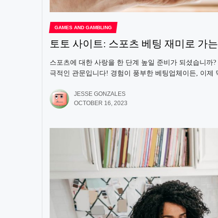
GAMES AND GAMBLING
토토 사이트: 스포츠 베팅 재미로 가는
스포츠에 대한 사랑을 한 단계 높일 준비가 되셨습니까? 
극적인 관문입니다! 경험이 풍부한 베팅업체이든, 이제 막.
JESSE GONZALES
OCTOBER 16, 2023